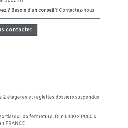
 de 300€ HT
ez ? Besoin d'un conseil ?
Contactez-nous
s contacter
 étagères et réglettes dossiers suspendus
amortisseur de fermeture. Dim L400 x P800 x
é en FRANCE