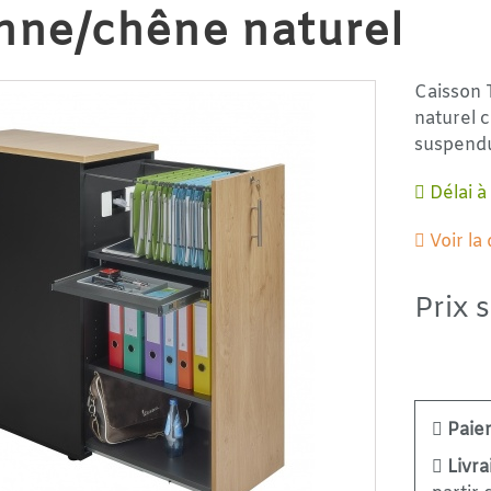
nne/chêne naturel
Caisson
naturel 
suspendu
Délai à
Voir la
Prix 
Paie
Livra