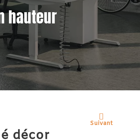
n hauteur
Suivant
é décor