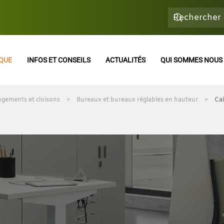
QUE
INFOS ET CONSEILS
ACTUALITÉS
QUI SOMMES NOUS 
gements et cloisons
Bureaux et bureaux réglables en hauteur
Ca