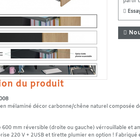
partir
Essay
Nou
ion du produit
008
n mélaminé décor carbonne/chêne naturel composée de 2
e 600 mm réversible (droite ou gauche) vérrouillable et 
rise 220 V + 2USB et tirette plumier en option ! Fabriqu