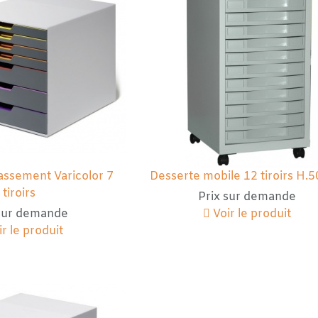
assement Varicolor 7
Desserte mobile 12 tiroirs H
tiroirs
Prix sur demande
 sur demande
Voir le produit
r le produit