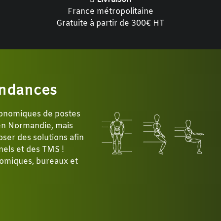
France métropolitaine
Gratuite à partir de 300€ HT
ndances
gonomiques de postes
 en Normandie, mais
ser des solutions afin
nels et des TMS !
omiques, bureaux et