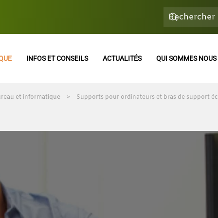
QUE
INFOS ET CONSEILS
ACTUALITÉS
QUI SOMMES NOUS 
reau et informatique
Supports pour ordinateurs et bras de support é