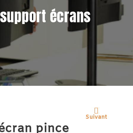
 support écrans
Suivant
écran pince