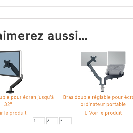
imerez aussi...
uble pour écran jusqu'à
Bras double réglable pour écr
32"
ordinateur portable
r le produit
Voir le produit
1
2
3