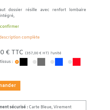
aut dossier résille avec renfort lombaire
intégré,
 confirmer
 description complète
40 € TTC
(357,00 € HT)
l'unité
issus :
ander
ment sécurisé :
Carte Bleue, Virement