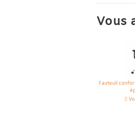
Vous a
Fauteuil confor
é
Voi