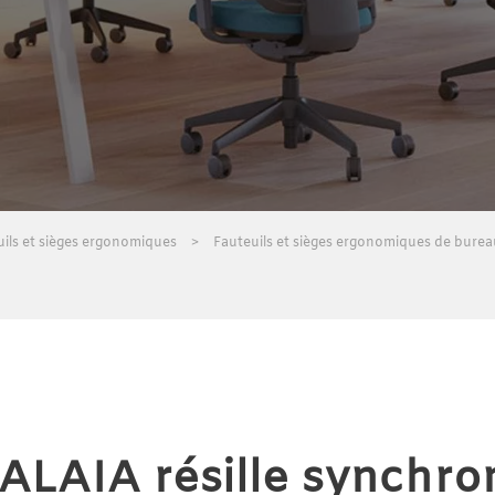
ils et sièges ergonomiques
Fauteuils et sièges ergonomiques de burea
ALAIA résille synchro