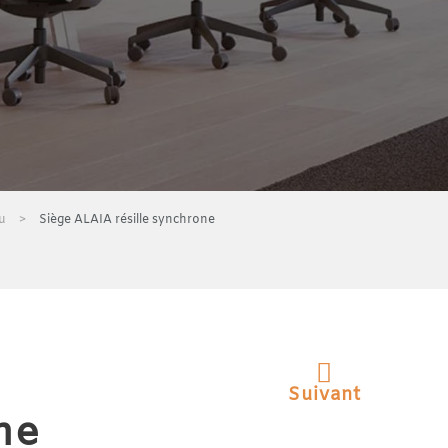
u
Siège ALAIA résille synchrone
Suivant
ne