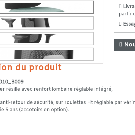
Livra
partir
Essay
Nou
ion du produit
010_B009
er résille avec renfort lombaire réglable intégré,
nti-retour de sécurité, sur roulettes Ht réglable par vér
e 5 ans (accotoirs en option).