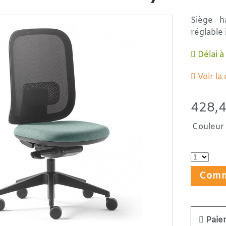
Siège h
réglable 
Délai à
Voir la
428,
Couleur t
Comm
Paie